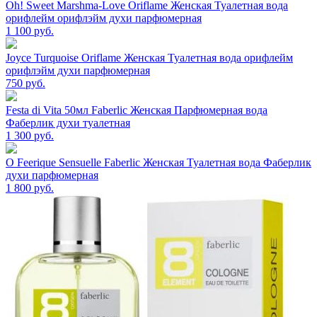
Oh! Sweet Marshma-Love Oriflame Женская Туалетная вода
орифлейм орифлэйм духи парфюмерная
1 100
руб.
Joyce Turquoise Oriflame Женская Туалетная вода орифлейм
орифлэйм духи парфюмерная
750
руб.
Festa di Vita 50мл Faberlic Женская Парфюмерная вода
Фаберлик духи туалетная
1 300
руб.
O Feerique Sensuelle Faberlic Женская Туалетная вода Фаберлик
духи парфюмерная
1 800
руб.