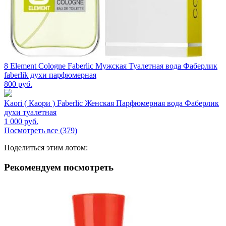
8 Element Cologne Faberlic Мужская Туалетная вода Фаберлик
faberlik духи парфюмерная
800
руб.
Kaori ( Каори ) Faberlic Женская Парфюмерная вода Фаберлик
духи туалетная
1 000
руб.
Посмотреть все (379)
Поделиться этим лотом:
Рекомендуем посмотреть