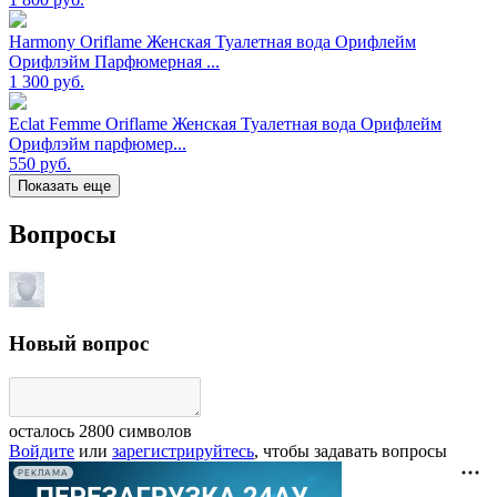
Harmony Oriflame Женская Туалетная вода Орифлейм
Орифлэйм Парфюмерная ...
1 300
руб.
Eclat Femme Oriflame Женская Туалетная вода Орифлейм
Орифлэйм парфюмер...
550
руб.
Показать еще
Вопросы
Новый вопрос
осталось
2800
символов
Войдите
или
зарегистрируйтесь
, чтобы задавать вопросы
РЕКЛАМА