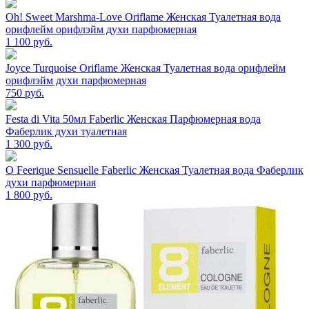
Oh! Sweet Marshma-Love Oriflame Женская Туалетная вода
орифлейм орифлэйм духи парфюмерная
1 100
руб.
Joyce Turquoise Oriflame Женская Туалетная вода орифлейм
орифлэйм духи парфюмерная
750
руб.
Festa di Vita 50мл Faberlic Женская Парфюмерная вода
Фаберлик духи туалетная
1 300
руб.
O Feerique Sensuelle Faberlic Женская Туалетная вода Фаберлик
духи парфюмерная
1 800
руб.