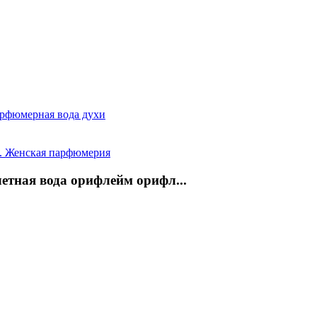
Парфюмерная вода духи
етная вода орифлейм орифл...