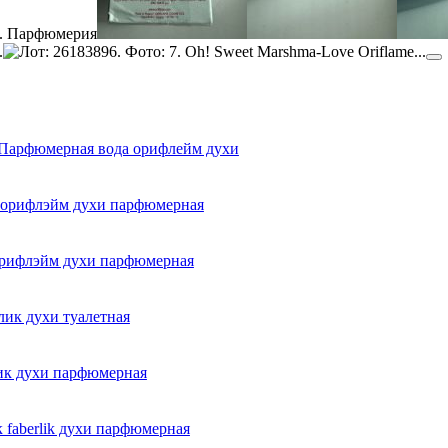
ии Парфюмерная вода орифлейм духи
йм орифлэйм духи парфюмерная
 орифлэйм духи парфюмерная
лик духи туалетная
рлик духи парфюмерная
к faberlik духи парфюмерная