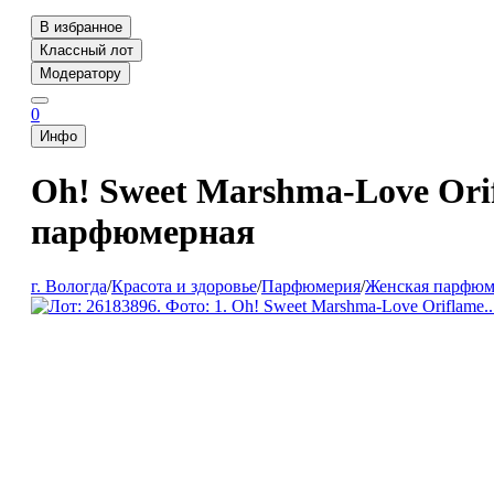
В избранное
Классный лот
Модератору
0
Инфо
Oh! Sweet Marshma-Love Ori
парфюмерная
г. Вологда
/
Красота и здоровье
/
Парфюмерия
/
Женская парфюм