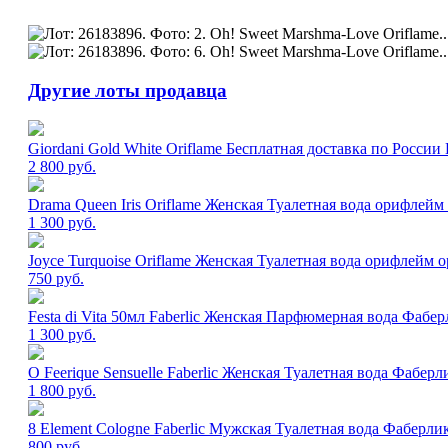
Другие лоты продавца
Giordani Gold White Oriflame Бесплатная доставка по Росс
2 800
руб.
Drama Queen Iris Oriflame Женская Туалетная вода орифле
1 300
руб.
Joyce Turquoise Oriflame Женская Туалетная вода орифлейм
750
руб.
Festa di Vita 50мл Faberlic Женская Парфюмерная вода Фабер
1 300
руб.
O Feerique Sensuelle Faberlic Женская Туалетная вода Фабе
1 800
руб.
8 Element Cologne Faberlic Мужская Туалетная вода Фаберли
800
руб.