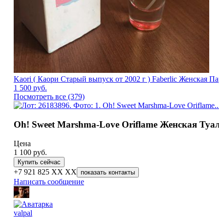
Kaori ( Каори Старый выпуск от 2002 г ) Faberlic Женская 
1 500
руб.
Посмотреть все (379)
Oh! Sweet Marshma-Love Oriflame Женская Туал
Цена
1 100
руб.
Купить сейчас
+7 921 825 XX XX
показать контакты
Написать сообщение
valpal