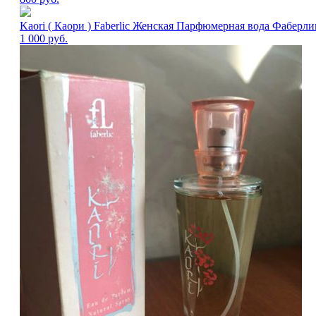
Kaori ( Каори ) Faberlic Женская Парфюмерная вода Фаберли
1 000
руб.