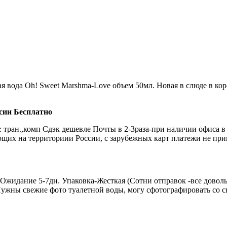
я вода Oh! Sweet Marshma-Love
объем 50мл. Новая в слюде в кор
ссии Бесплатно
: тран.,комп Сдэк дешевле Почты в 2-3раза-при наличии офиса 
щих на территориии России, с зарубежных карт платежи не прин
жидание 5-7дн. Упаковка-Жесткая (Сотни отправок -все довольн
ужны свежие фото туалетной воды, могу сфотографировать со с