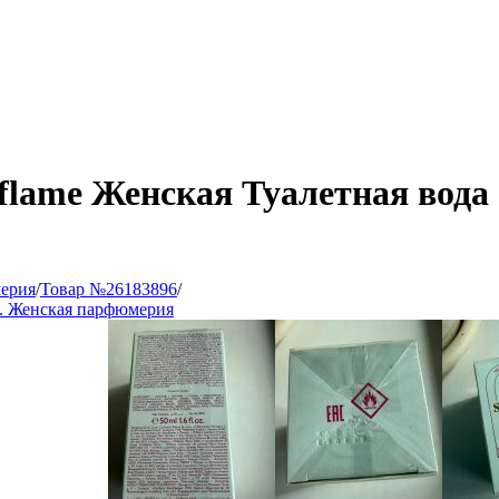
flame Женская Туалетная вод
ерия
/
Товар №26183896
/