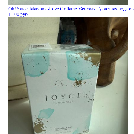
Oh! Sweet Marshma-Love Oriflame Женская Туалетная вода
1 100
руб.