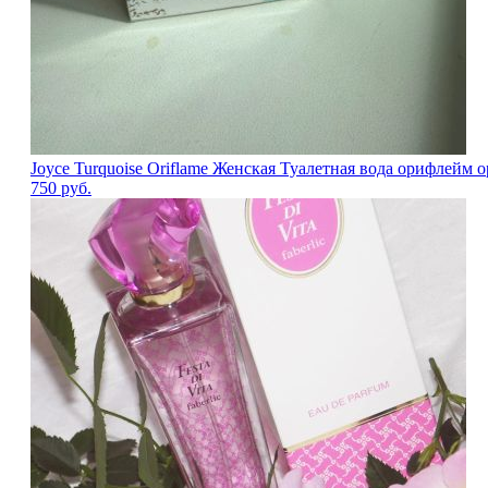
Joyce Turquoise Oriflame Женская Туалетная вода орифлейм
750
руб.