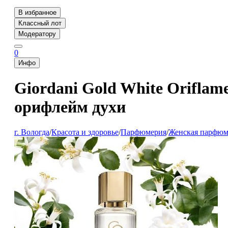
В избранное
Классный лот
Модератору
0
Инфо
Giordani Gold White Orifla
орифлейм духи
г. Вологда
/
Красота и здоровье
/
Парфюмерия
/
Женская парфюм