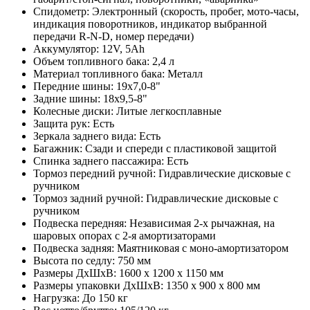
Спидометр: Электронный (скорость, пробег, мото-часы,
индикация поворотников, индикатор выбранной
передачи R-N-D, номер передачи)
Аккумулятор: 12V, 5Ah
Объем топливного бака: 2,4 л
Материал топливного бака: Металл
Передние шины: 19х7,0-8"
Задние шины: 18х9,5-8"
Колесные диски: Литые легкосплавные
Защита рук: Есть
Зеркала заднего вида: Есть
Багажник: Сзади и спереди с пластиковой защитой
Спинка заднего пассажира: Есть
Тормоз передний ручной: Гидравлические дисковые с
ручником
Тормоз задний ручной: Гидравлические дисковые с
ручником
Подвеска передняя: Независимая 2-х рычажная, на
шаровых опорах с 2-я амортизаторами
Подвеска задняя: Маятниковая с моно-амортизатором
Высота по седлу: 750 мм
Размеры ДхШхВ: 1600 x 1200 x 1150 мм
Размеры упаковки ДхШхВ: 1350 x 900 x 800 мм
Нагрузка: До 150 кг