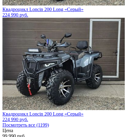
Квадроцикл Loncin 200 Long «Серый»
224 990
руб.
Квадроцикл Loncin 200 Long «Серый»
224 990
руб.
Посмотреть все (1199)
Цена
99 990
руб.