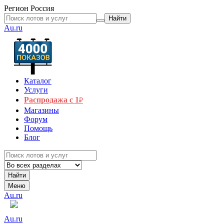
Регион
Россия
Найти
Au.ru
Каталог
Услуги
Распродажа с 1
₽
Магазины
Форум
Помощь
Блог
Найти
Меню
Au.ru
Au.ru