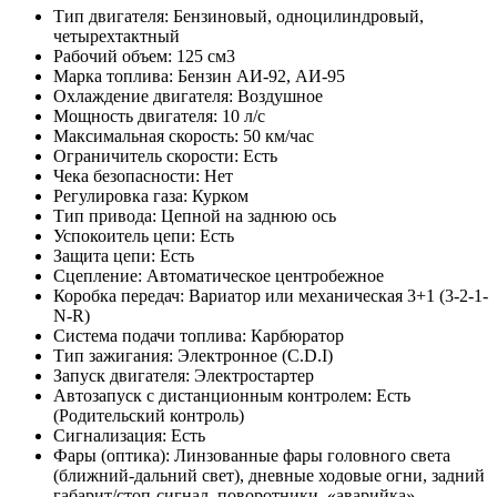
Тип двигателя: Бензиновый, одноцилиндровый,
четырехтактный
Рабочий объем: 125 см3
Марка топлива: Бензин АИ-92, АИ-95
Охлаждение двигателя: Воздушное
Мощность двигателя: 10 л/с
Максимальная скорость: 50 км/час
Ограничитель скорости: Есть
Чека безопасности: Нет
Регулировка газа: Курком
Тип привода: Цепной на заднюю ось
Успокоитель цепи: Есть
Защита цепи: Есть
Сцепление: Автоматическое центробежное
Коробка передач: Вариатор или механическая 3+1 (3-2-1-
N-R)
Система подачи топлива: Карбюратор
Тип зажигания: Электронное (C.D.I)
Запуск двигателя: Электростартер
Автозапуск с дистанционным контролем: Есть
(Родительский контроль)
Сигнализация: Есть
Фары (оптика): Линзованные фары головного света
(ближний-дальний свет), дневные ходовые огни, задний
габарит/стоп-сигнал, поворотники, «аварийка»