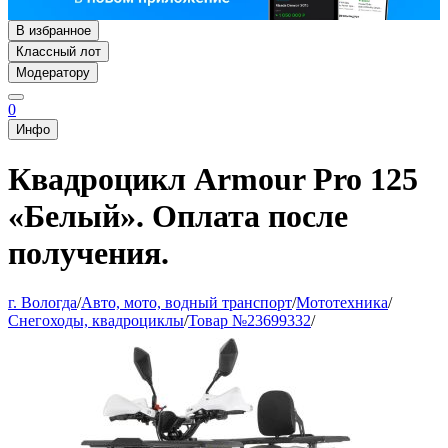
В избранное
Классный лот
Модератору
0
Инфо
Квадроцикл Armour Pro 125
«Белый». Оплата после
получения.
г. Вологда
/
Авто, мото, водный транспорт
/
Мототехника
/
Снегоходы, квадроциклы
/
Товар №23699332
/