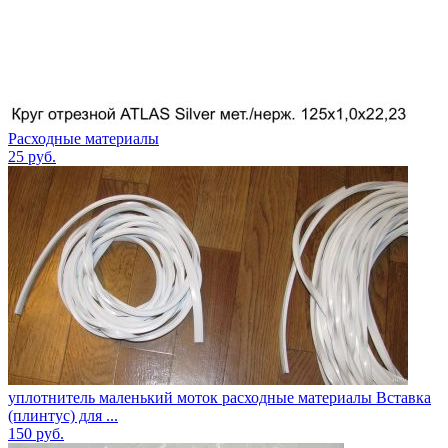
Расходные материалы
25
руб.
уплотнитель маленький моток расходные материалы Вставка
(плинтус) для ...
150
руб.