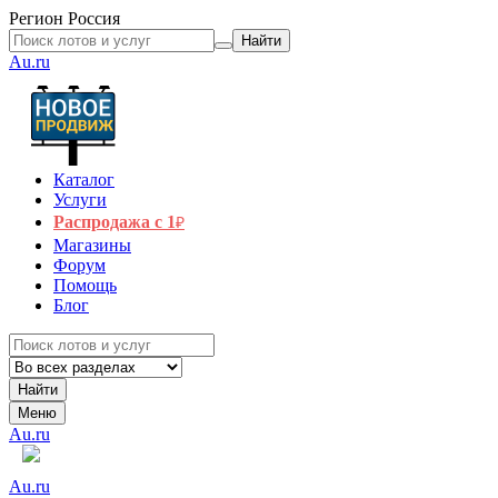
Регион
Россия
Найти
Au.ru
Каталог
Услуги
Распродажа с 1
₽
Магазины
Форум
Помощь
Блог
Найти
Меню
Au.ru
Au.ru